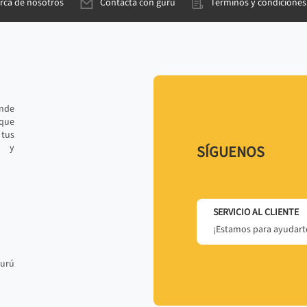
rca de nosotros
Contacta con gurú
Términos y condiciones
ande
 que
tus
r y
SÍGUENOS
SERVICIO AL CLIENTE
¡Estamos para ayudarte
gurú