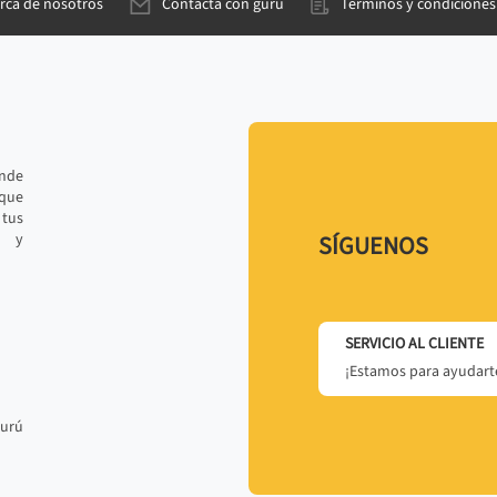
rca de nosotros
Contacta con gurú
Términos y condiciones
ande
 que
tus
r y
SÍGUENOS
SERVICIO AL CLIENTE
¡Estamos para ayudarte
gurú