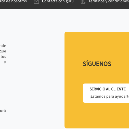
rca de nosotros
Contacta con gurú
Términos y condiciones
ande
 que
tus
r y
SÍGUENOS
SERVICIO AL CLIENTE
¡Estamos para ayudarte
gurú