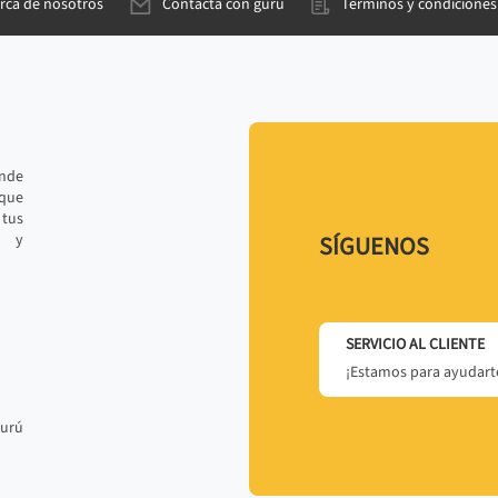
rca de nosotros
Contacta con gurú
Términos y condiciones
ande
 que
tus
r y
SÍGUENOS
SERVICIO AL CLIENTE
¡Estamos para ayudarte
gurú