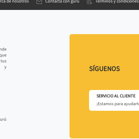
rca de nosotros
Contacta con gurú
Términos y condiciones
ande
 que
tus
r y
SÍGUENOS
SERVICIO AL CLIENTE
¡Estamos para ayudarte
gurú