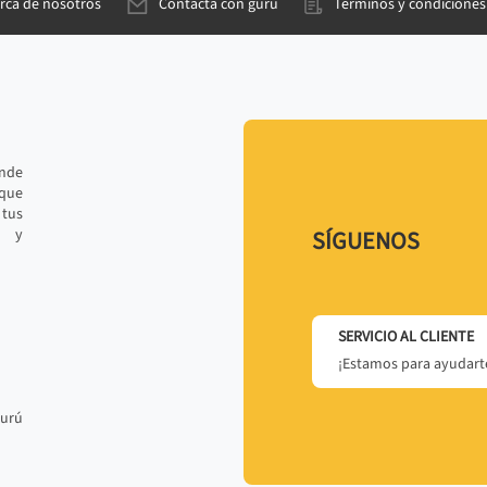
rca de nosotros
Contacta con gurú
Términos y condiciones
ande
 que
tus
r y
SÍGUENOS
SERVICIO AL CLIENTE
¡Estamos para ayudarte
gurú