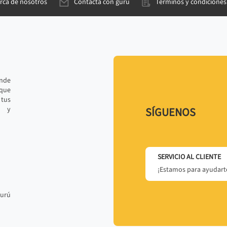
rca de nosotros
Contacta con gurú
Términos y condiciones
ande
 que
tus
r y
SÍGUENOS
SERVICIO AL CLIENTE
¡Estamos para ayudarte
gurú