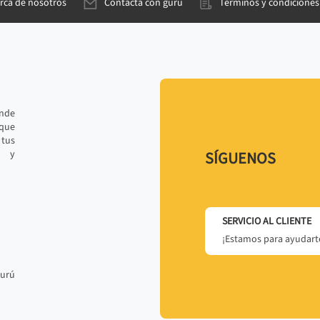
rca de nosotros
Contacta con gurú
Términos y condiciones
ande
 que
tus
r y
SÍGUENOS
SERVICIO AL CLIENTE
¡Estamos para ayudarte
gurú