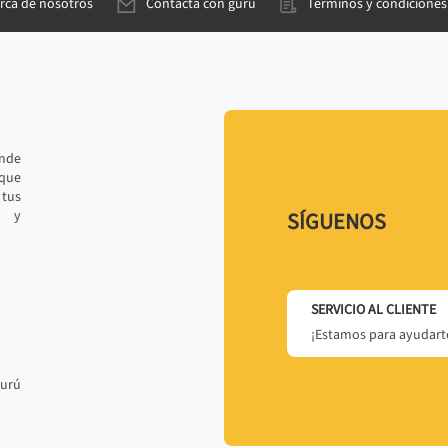
rca de nosotros
Contacta con gurú
Términos y condiciones
ande
 que
tus
r y
SÍGUENOS
SERVICIO AL CLIENTE
¡Estamos para ayudarte
gurú