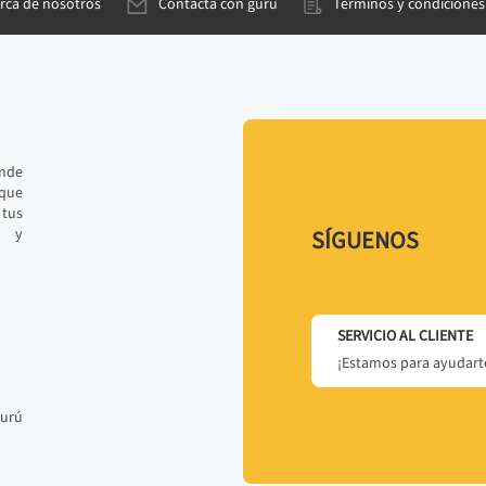
rca de nosotros
Contacta con gurú
Términos y condiciones
ande
 que
tus
r y
SÍGUENOS
SERVICIO AL CLIENTE
¡Estamos para ayudarte
gurú