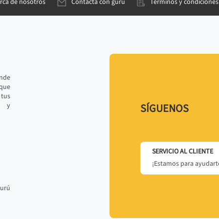
rca de nosotros
Contacta con gurú
Términos y condiciones
ande
 que
tus
r y
SÍGUENOS
SERVICIO AL CLIENTE
¡Estamos para ayudarte
gurú