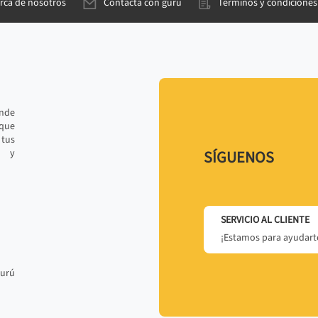
rca de nosotros
Contacta con gurú
Términos y condiciones
ande
 que
tus
r y
SÍGUENOS
SERVICIO AL CLIENTE
¡Estamos para ayudarte
gurú