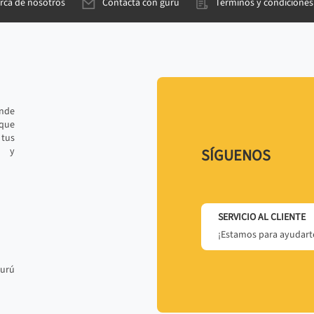
rca de nosotros
Contacta con gurú
Términos y condiciones
ande
 que
tus
r y
SÍGUENOS
SERVICIO AL CLIENTE
¡Estamos para ayudarte
gurú