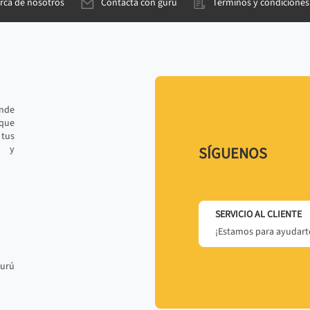
rca de nosotros
Contacta con gurú
Términos y condiciones
ande
 que
tus
r y
SÍGUENOS
SERVICIO AL CLIENTE
¡Estamos para ayudarte
gurú