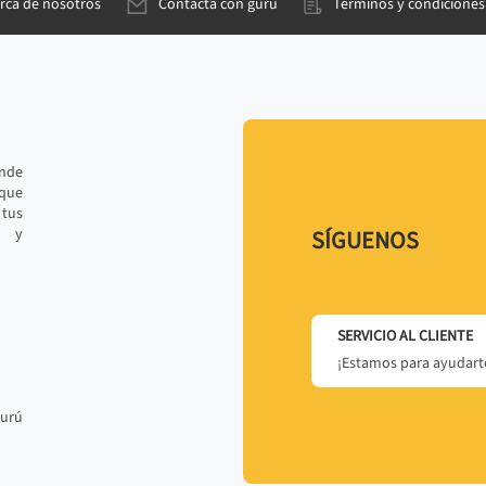
rca de nosotros
Contacta con gurú
Términos y condiciones
ande
 que
tus
r y
SÍGUENOS
SERVICIO AL CLIENTE
¡Estamos para ayudarte
gurú