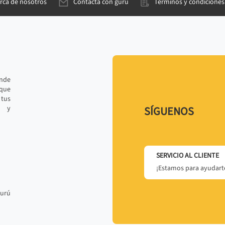
rca de nosotros
Contacta con gurú
Términos y condiciones
ande
 que
tus
r y
SÍGUENOS
SERVICIO AL CLIENTE
¡Estamos para ayudarte
gurú