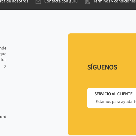
rca de nosotros
Contacta con gurú
Términos y condiciones
ande
 que
tus
r y
SÍGUENOS
SERVICIO AL CLIENTE
¡Estamos para ayudarte
gurú