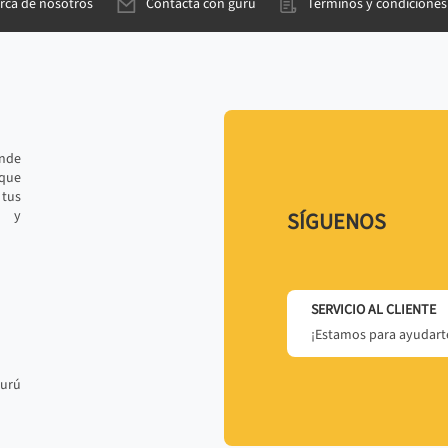
rca de nosotros
Contacta con gurú
Términos y condiciones
ande
 que
tus
r y
SÍGUENOS
SERVICIO AL CLIENTE
¡Estamos para ayudarte
gurú