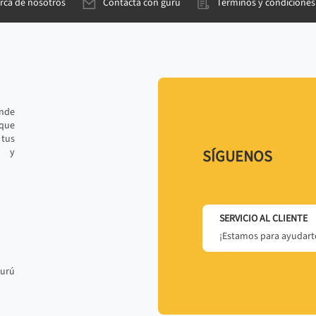
rca de nosotros
Contacta con gurú
Términos y condiciones
ande
 que
tus
r y
SÍGUENOS
SERVICIO AL CLIENTE
¡Estamos para ayudarte
gurú