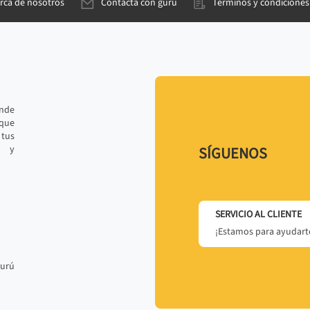
rca de nosotros
Contacta con gurú
Términos y condiciones
ande
 que
tus
r y
SÍGUENOS
SERVICIO AL CLIENTE
¡Estamos para ayudarte
gurú