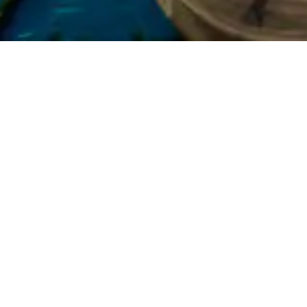
gurú Conecta
Ace
CONTENIDO
Páginas Amarillas es el directorio comercial más gr
de Latinoamérica, en el que encontrarás la solución
necesitas de forma rápida y sencilla. Realiza 
búsquedas comerciales desde cualquier luga