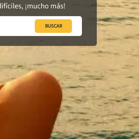
ifíciles, ¡mucho más!
BUSCAR