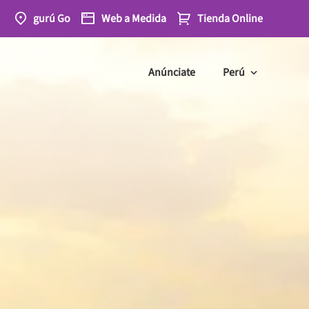
gurú Go
Web
a Medida
Tienda
Online
Anúnciate
Perú