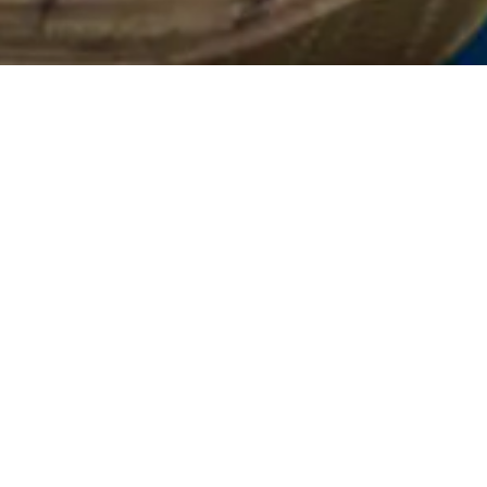
rca de nosotros
Contacta con gurú
Términos y condiciones
ande
 que
tus
r y
SÍGUENOS