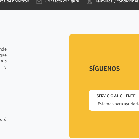
rca de nosotros
Contacta con gurú
Términos y condiciones
ande
 que
tus
r y
SÍGUENOS
SERVICIO AL CLIENTE
¡Estamos para ayudarte
gurú