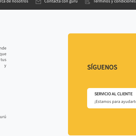
rca de nosotros
Contacta con gurú
Términos y condiciones
ande
 que
tus
r y
SÍGUENOS
SERVICIO AL CLIENTE
¡Estamos para ayudarte
gurú