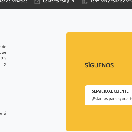
rca de nosotros
Contacta con gurú
Términos y condiciones
ande
 que
tus
r y
SÍGUENOS
SERVICIO AL CLIENTE
¡Estamos para ayudarte
gurú