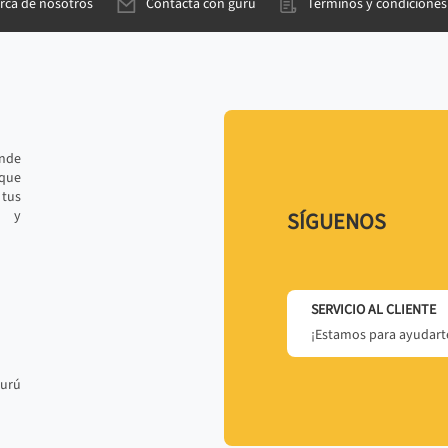
rca de nosotros
Contacta con gurú
Términos y condiciones
ande
 que
tus
r y
SÍGUENOS
SERVICIO AL CLIENTE
¡Estamos para ayudarte
gurú