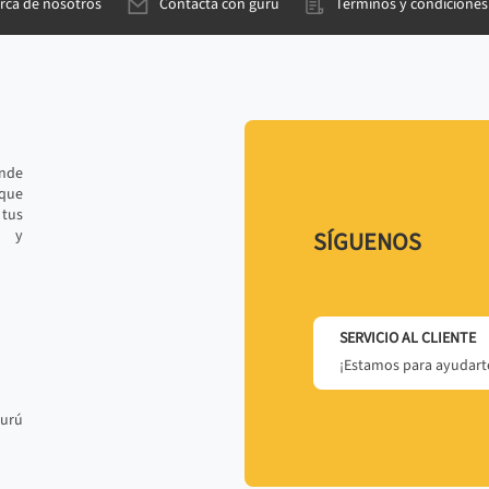
rca de nosotros
Contacta con gurú
Términos y condiciones
ande
 que
tus
r y
SÍGUENOS
SERVICIO AL CLIENTE
¡Estamos para ayudarte
gurú