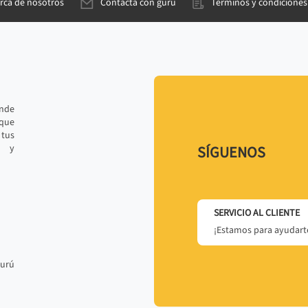
rca de nosotros
Contacta con gurú
Términos y condiciones
ande
 que
tus
r y
SÍGUENOS
SERVICIO AL CLIENTE
¡Estamos para ayudarte
gurú