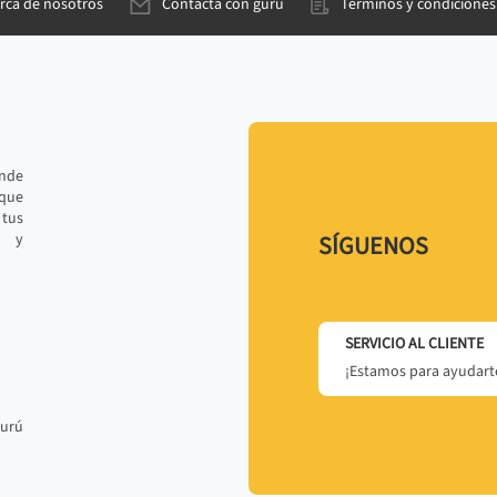
rca de nosotros
Contacta con gurú
Términos y condiciones
ande
 que
tus
r y
SÍGUENOS
SERVICIO AL CLIENTE
¡Estamos para ayudarte
gurú