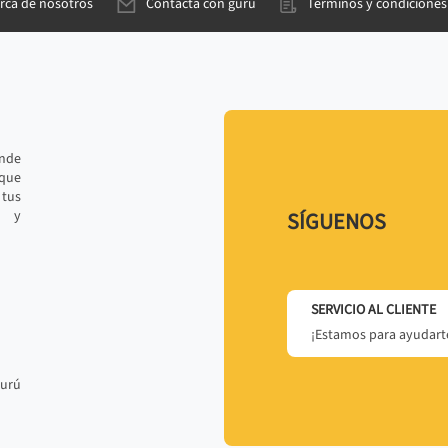
rca de nosotros
Contacta con gurú
Términos y condiciones
ande
 que
tus
r y
SÍGUENOS
SERVICIO AL CLIENTE
¡Estamos para ayudarte
gurú