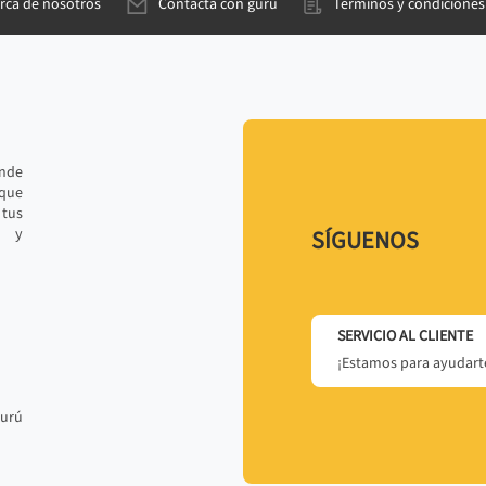
rca de nosotros
Contacta con gurú
Términos y condiciones
ande
 que
tus
r y
SÍGUENOS
SERVICIO AL CLIENTE
¡Estamos para ayudarte
gurú