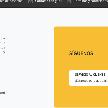
rca de nosotros
Contacta con gurú
Términos y condiciones
ande
 que
tus
r y
SÍGUENOS
SERVICIO AL CLIENTE
¡Estamos para ayudarte
gurú