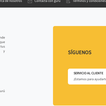
rca de nosotros
Contacta con gurú
Términos y condiciones
ande
 que
tus
r y
SÍGUENOS
SERVICIO AL CLIENTE
¡Estamos para ayudarte
gurú