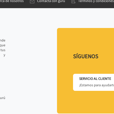
rca de nosotros
Contacta con gurú
Términos y condiciones
ande
 que
tus
r y
SÍGUENOS
SERVICIO AL CLIENTE
¡Estamos para ayudarte
gurú