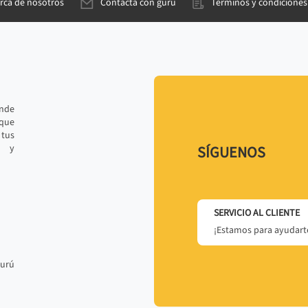
rca de nosotros
Contacta con gurú
Términos y condiciones
ande
 que
tus
r y
SÍGUENOS
SERVICIO AL CLIENTE
¡Estamos para ayudarte
gurú