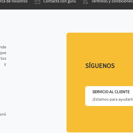
rca de nosotros
Contacta con gurú
Términos y condiciones
ande
 que
tus
r y
SÍGUENOS
SERVICIO AL CLIENTE
¡Estamos para ayudarte
gurú