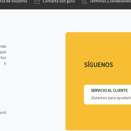
rca de nosotros
Contacta con gurú
Términos y condiciones
ande
 que
tus
r y
SÍGUENOS
SERVICIO AL CLIENTE
¡Estamos para ayudarte
gurú