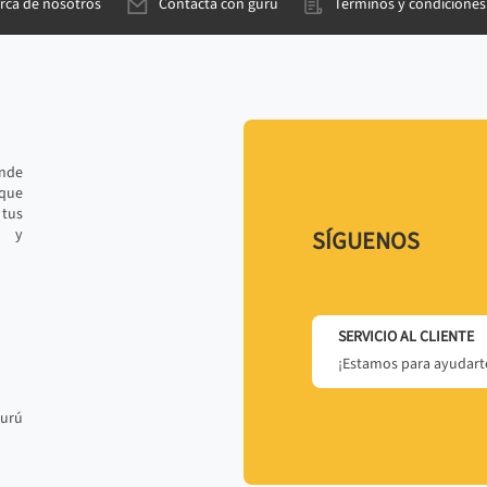
rca de nosotros
Contacta con gurú
Términos y condiciones
ande
 que
tus
r y
SÍGUENOS
SERVICIO AL CLIENTE
¡Estamos para ayudarte
gurú