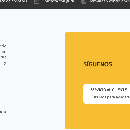
rca de nosotros
Contacta con gurú
Términos y condiciones
ande
 que
tus
r y
SÍGUENOS
SERVICIO AL CLIENTE
¡Estamos para ayudarte
gurú