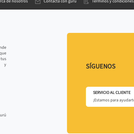
rca de nosotros
Contacta con gurú
Términos y condiciones
ande
 que
tus
r y
SÍGUENOS
SERVICIO AL CLIENTE
¡Estamos para ayudarte
gurú