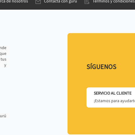
rca de nosotros
Contacta con gurú
Términos y condiciones
ande
 que
tus
r y
SÍGUENOS
SERVICIO AL CLIENTE
¡Estamos para ayudarte
gurú