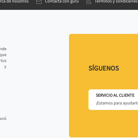
rca de nosotros
Contacta con gurú
Términos y condiciones
ande
 que
tus
r y
SÍGUENOS
SERVICIO AL CLIENTE
¡Estamos para ayudarte
gurú