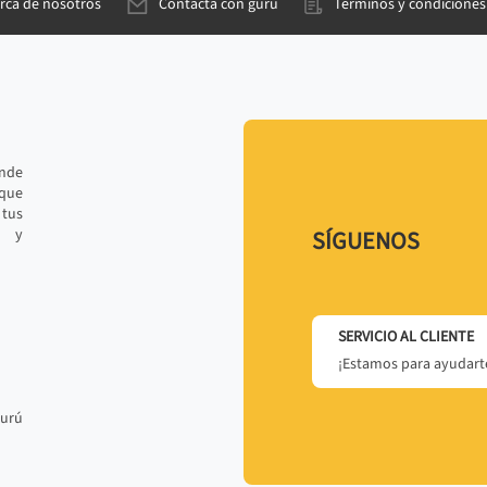
rca de nosotros
Contacta con gurú
Términos y condiciones
ande
 que
tus
r y
SÍGUENOS
SERVICIO AL CLIENTE
¡Estamos para ayudarte
gurú