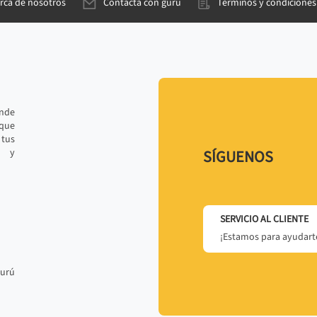
rca de nosotros
Contacta con gurú
Términos y condiciones
ande
 que
tus
r y
SÍGUENOS
SERVICIO AL CLIENTE
¡Estamos para ayudarte
gurú