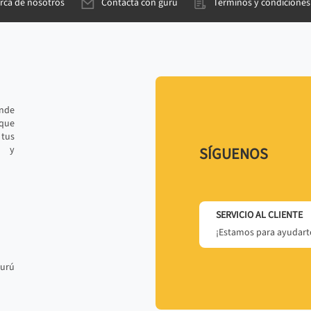
rca de nosotros
Contacta con gurú
Términos y condiciones
ande
 que
tus
r y
SÍGUENOS
SERVICIO AL CLIENTE
¡Estamos para ayudarte
gurú