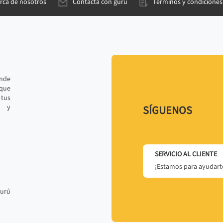
rca de nosotros
Contacta con gurú
Términos y condiciones
ande
 que
tus
r y
SÍGUENOS
SERVICIO AL CLIENTE
¡Estamos para ayudarte
gurú