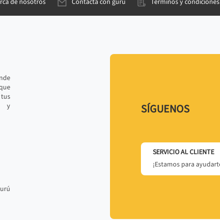
rca de nosotros
Contacta con gurú
Términos y condiciones
ande
 que
tus
r y
SÍGUENOS
SERVICIO AL CLIENTE
¡Estamos para ayudarte
gurú