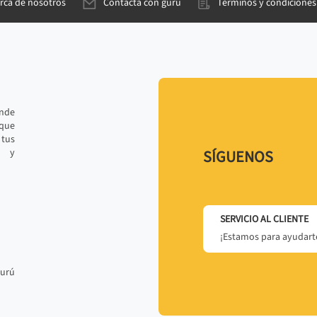
rca de nosotros
Contacta con gurú
Términos y condiciones
ande
 que
tus
r y
SÍGUENOS
SERVICIO AL CLIENTE
¡Estamos para ayudarte
gurú