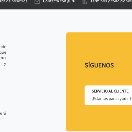
rca de nosotros
Contacta con gurú
Términos y condiciones
ande
 que
tus
r y
SÍGUENOS
SERVICIO AL CLIENTE
¡Estamos para ayudarte
gurú