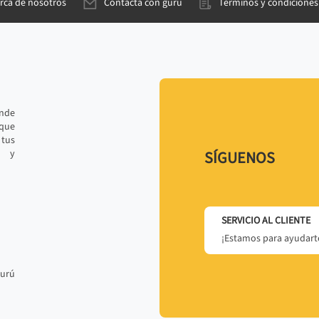
rca de nosotros
Contacta con gurú
Términos y condiciones
ande
 que
tus
r y
SÍGUENOS
SERVICIO AL CLIENTE
¡Estamos para ayudarte
gurú