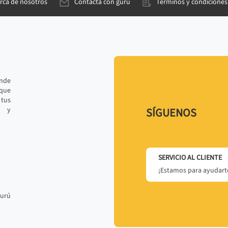
rca de nosotros
Contacta con gurú
Términos y condiciones
ande
 que
tus
r y
SÍGUENOS
SERVICIO AL CLIENTE
¡Estamos para ayudarte
gurú